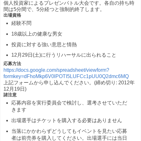
個人投資家によるプレゼンバトル大会です。各自の持ち時
間は5分間で、5分経つと強制的終了します。
出場資格
経験不問
18歳以上の健康な男女
投資に対する強い意思と情熱
12月29日(土)に行うリハーサルに出られること
応募方法
https://docs.google.com/spreadsheet/viewform?
formkey=dFhoMkp6V0lPOTI5LUFCc1pUU0Q2dmc6MQ
上記フォームから申し込んでください。(締め切り: 2012年
12月19日)
諸注意
応募内容を実行委員会で検討し、選考させていただ
きます
出場選手はチケットを購入する必要はありません
当落にかかわらずどうしてもイベントを見たい応募
者は前売券を購入してください。出場選手には当日