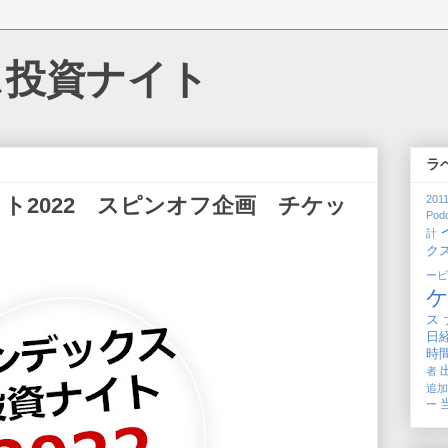
ス投資ナイト
ラ
ト2022 スピンオフ企画 チケッ
201
Pod
せ
計
ク
ー
ス
日
時
者
追
ー