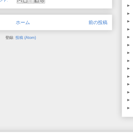
ント:
►
►
►
ホーム
前の投稿
►
►
登録:
投稿 (Atom)
►
►
►
►
►
►
►
►
►