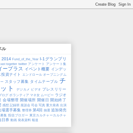
ベル
2014
I-1グランプリ
1
Fund_of_the_Year
cast
togetter
twitter
アンケート
アンケート集
イープラス
イベント概要
インデッ
ス投資ナイト
エンドロール
オープニングム
チ
スタッフ募集
タイムテーブル
ビー
ケット
プレスリリー
デジカメ
ビデオ
ラジオ
ブログ
ボランティア
マネ女
ムービー
経
会場整理
開催場所
開催日
開始終了
間
感想
記録班
座談会
司会
写真
重大発表
出演
出場選手募集
第4回
追加発売
整理券
抽選
加募集
投信ブロガー
東京カルチャーカルチャ
当日券
動画
発表資料
報道