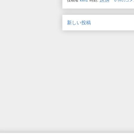
投稿者
kenz
時刻:
14:04
0 件のコメ
新しい投稿