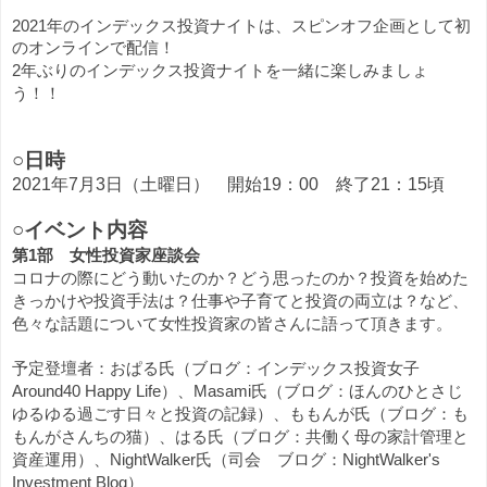
2021年のインデックス投資ナイトは、スピンオフ企画として初
のオンラインで配信！
2年ぶりのインデックス投資ナイトを一緒に楽しみましょ
う！！
○
日時
2021
年
7
月3日（土曜日） 開始
19：00
終了
21
：15頃
○イベント内容
第1部　女性投資家座談会
コロナの際にどう動いたのか？どう思ったのか？投資を始めた
きっかけや投資手法は？仕事や子育てと投資の両立は？など、
色々な話題について女性投資家の皆さんに語って頂きます。
予定登壇者：おぱる氏（ブログ：インデックス投資女子 
Around40 Happy Life）、Masami氏（ブログ：
ほんのひとさじ 
ゆるゆる過ごす日々と投資の記録）
、ももんが氏（ブログ：も
もんがさんちの猫）、はる氏（ブログ：共働く母の家計管理と
資産運用）、NightWalker氏（司会　ブログ：NightWalker's 
Investment Blog）