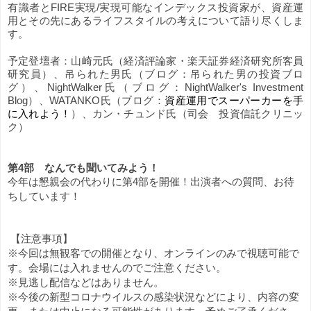
有識者とFIRE実現/実現可能なインデックス投資家が、資産運
用とその先にあるライフスタイルの考えについて語り尽くしま
す。
予定登壇者：
山崎元氏（経済評論家・楽天証券経済研究所客員
研究員）、吊られた男氏（ブログ：吊られた男の投資ブロ
グ）、
NightWalker氏（ブログ：NightWalker's Investment 
Blog）、WATANKO氏（ブログ：
資産運用でスーパーカーを手
に入れよう！
）、
カン・チュンド氏（司会　投資信託クリニッ
ク）
第4部　なんでも聞いてみよう！
今年は懇親会の代わりに第4部を開催！出演者への質問、お待
ちしています！
 【注意事項】
※今回は無観客での開催となり、オンラインのみで視聴可能で
す。会場には入れませんのでご注意ください。
※見逃し配信などはありません。
※今後の新型コロナウイルスの感染状況などにより、内容の変