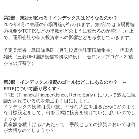
第2部　東証が変わる！インデックスはどうなるのか？
2022年4月に東証の市場再編が行われます。第2部では市場再編
の概要やTOPIXなどの指数がどのように変わるのか整理した上
で、運用会社や個人投資家への影響などを考察していきます。
予定登壇者：島田知保氏（月刊投資信託事情編集長）、代田秀
雄氏（三菱UFJ国際投信常務取締役）、セロン（ブログ：22歳
からの貯蓄学）
第3部　
インデックス投資のゴールはどこにあるのか？　～
FIREについて語り尽くす～
FIRE（Financial Independence, Retire Early）について盛んに議
論がされているのを最近多く目にします。
インデックス投資は長い旅。幸せな人生を送るためにどのよう
な目標設定をして、何を目標に投資を続けていけばいいのでし
ょうか？
資産額を積上げるにあたって、手段としての投資においては何
が大切なのでしょうか？