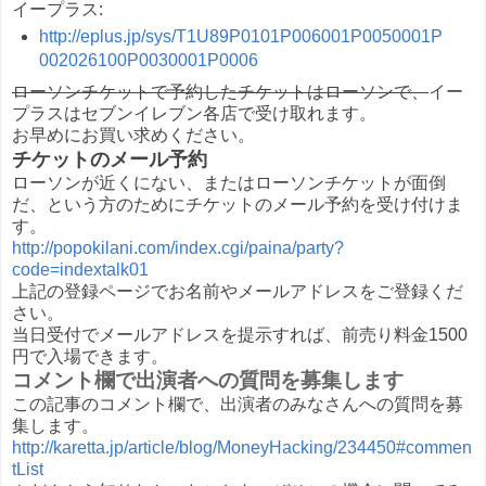
イープラス:
http://eplus.jp/sys/T1U89P0101P006001P0050001P
002026100P0030001P0006
ローソンチケットで予約したチケットはローソンで、
イー
プラスはセブンイレブン各店で受け取れます。
お早めにお買い求めください。
チケットのメール予約
ローソンが近くにない、またはローソンチケットが面倒
だ、という方のためにチケットのメール予約を受け付けま
す。
http://popokilani.com/index.cgi/paina/party?
code=indextalk01
上記の登録ページでお名前やメールアドレスをご登録くだ
さい。
当日受付でメールアドレスを提示すれば、前売り料金1500
円で入場できます。
コメント欄で出演者への質問を募集します
この記事のコメント欄で、出演者のみなさんへの質問を募
集します。
http://karetta.jp/article/blog/MoneyHacking/234450#commen
tList