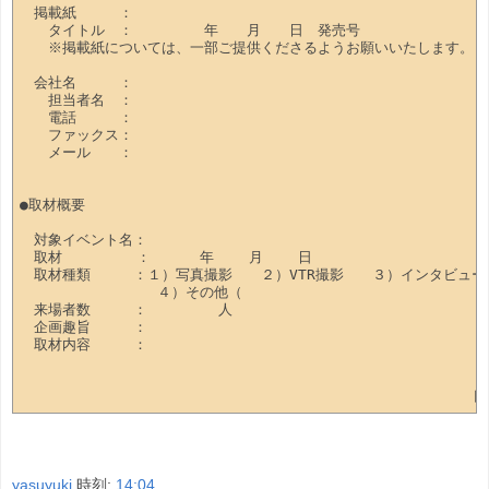
　掲載紙　　　：

　　タイトル　：　　　　　年　　月　　日　発売号

　　※掲載紙については、一部ご提供くださるようお願いいたします。

　会社名　　　：

　　担当者名　：

　　電話　　　：

　　ファックス：

　　メール　　：

●取材概要

　対象イベント名：

　取材　　　　  ：　    年    月    日

　取材種類　　　：１）写真撮影　　２）VTR撮影　　３）インタビュー

      　　　　　　４）その他（　　　　　　　　　　　　　　　　　　
　来場者数　　　：　　　　　人

　企画趣旨　　　：

　取材内容　　　：

yasuyuki
時刻:
14:04