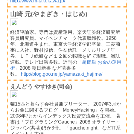
http://www.m-takekawa.jp/
山崎 元(やまざき・はじめ)
経済評論家。専門は資産運用。楽天証券経済研究所
客員研究員。マイベンチマーク代表取締役。1958
年、北海道生まれ。東京大学経済学部卒業、三菱商
事に入社。野村投信、住友信託、メリルリンチ証
券、ＵＦＪ総研など１２回の転職を経て現職。雑誌
連載、テレビ出演多数。近刊の「
超簡単 お金の運用
術
」2008 朝日新書 など著書多
数。
http://blog.goo.ne.jp/yamazaki_hajime/
えんどう やすゆき(司会)
猫15匹と暮らす会社員兼ブリーダー。 2007年3月か
らお金に関するブログ「MoneyHacking」を開始。
2008年7月からインデックス投資交流会を主催。 著
書は「プログラミングGauche」2008 オライリー・
ジャパン(共著)ほか3冊。 「gauche.night」などIT系
イベントも主催。