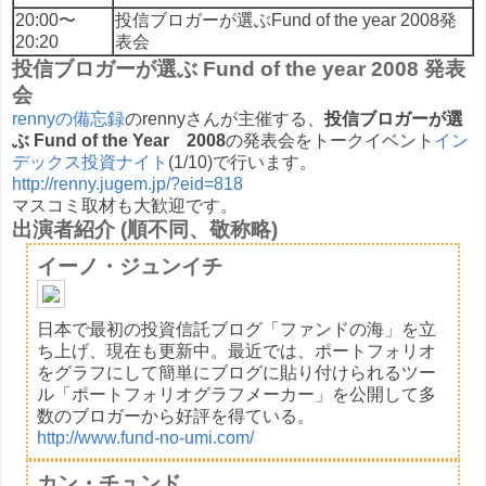
20:00〜
投信ブロガーが選ぶFund of the year 2008発
20:20
表会
投信ブロガーが選ぶ Fund of the year 2008 発表
会
rennyの備忘録
のrennyさんが主催する、
投信ブロガーが選
ぶ Fund of the Year 2008
の発表会をトークイベント
イン
デックス投資ナイト
(1/10)で行います。
http://renny.jugem.jp/?eid=818
マスコミ取材も大歓迎です。
出演者紹介 (順不同、敬称略)
イーノ・ジュンイチ
日本で最初の投資信託ブログ「ファンドの海」を立
ち上げ、現在も更新中。最近では、ポートフォリオ
をグラフにして簡単にブログに貼り付けられるツー
ル「ポートフォリオグラフメーカー」を公開して多
数のブロガーから好評を得ている。
http://www.fund-no-umi.com/
カン・チュンド