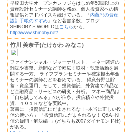
早稲田大学オープンカレッジをはじめ年50回以上の
資産設計セミナーの講師を務め、個人投資家への情
報提供とアドバイスを続けている。『
内藤忍の資産
設計手帳のすすめ
』など著書多数。ブログ
SHINOBY'S WORLDは
こちら
から。
http://www.shinoby.net/
竹川 美奈子(たけかわ みなこ)
ファイナンシャル・ジャーナリスト。 マネー関連の
雑誌や書籍、新聞などで幅広く取材・執筆活動を展
開する一方、 ライフプランセミナーや確定拠出年金
セミナーの講師などを務めている。 得意分野は貯
蓄・資産運用、そして、投資信託、外貨建て商品な
ど金融商品・サービスの研究・分析。 マネー商品は
「自ら試してみる」のが信条。投信積立や外貨投
資、４０１Ｋなどを実践中。
著書に「投資信託にだまされるな！−本当に正しい投
信の使い方」 「投資信託にだまされるな！ Q&A−投
信の疑問・解決編−」(どちらも2007ダイヤモンド社)
がある。