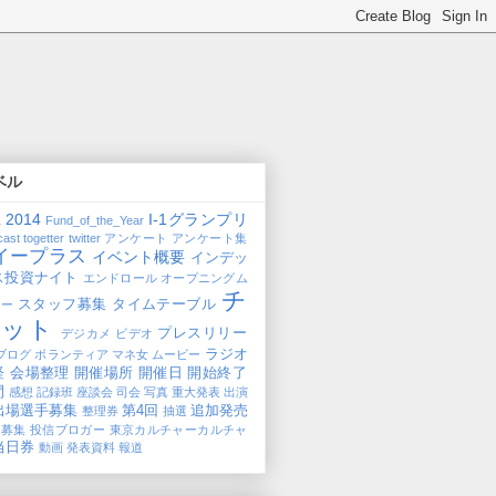
ベル
2014
I-1グランプリ
1
Fund_of_the_Year
cast
togetter
twitter
アンケート
アンケート集
イープラス
イベント概要
インデッ
ス投資ナイト
エンドロール
オープニングム
チ
スタッフ募集
タイムテーブル
ビー
ケット
プレスリリー
デジカメ
ビデオ
ラジオ
ブログ
ボランティア
マネ女
ムービー
経
会場整理
開催場所
開催日
開始終了
間
感想
記録班
座談会
司会
写真
重大発表
出演
出場選手募集
第4回
追加発売
整理券
抽選
加募集
投信ブロガー
東京カルチャーカルチャ
当日券
動画
発表資料
報道