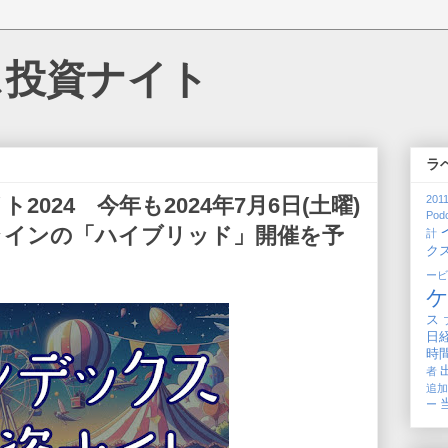
ス投資ナイト
ラ
024 今年も2024年7月6日(土曜)
201
Pod
ラインの「ハイブリッド」開催を予
計
ク
ー
ス
日
時
者
追
ー