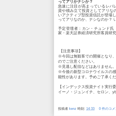
ってアリかナシか？
急速に注目が高まっているレバ
資や積み立て投資としてアリな
いアクティブ型投資信託が登場
ってアリなのか、ナシなのか？ 
予定登壇者：カン・チュンド氏
家・楽天証券経済研究所客員研
 【注意事項】
※今回は無観客での開催となり
のでご注意ください。
※見逃し配信などはありません
※今後の新型コロナウイルスの
能性があります。予めご了承く
【インデックス投資ナイト実行
イーノ・ジュンイチ、セロン、y
投稿者
kenz
時刻:
14:33
0 件のコメ