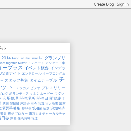
ベル
2014
I-1グランプリ
1
Fund_of_the_Year
cast
togetter
twitter
アンケート
アンケート集
イープラス
イベント概要
インデッ
ス投資ナイト
エンドロール
オープニングム
チ
スタッフ募集
タイムテーブル
ビー
ケット
プレスリリー
デジカメ
ビデオ
ラジオ
ブログ
ボランティア
マネ女
ムービー
経
会場整理
開催場所
開催日
開始終了
間
感想
記録班
座談会
司会
写真
重大発表
出演
出場選手募集
第4回
追加発売
整理券
抽選
加募集
投信ブロガー
東京カルチャーカルチャ
当日券
動画
発表資料
報道