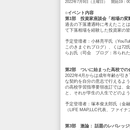
2022
年
7
月9日（土曜日） 開始
19：0
○イベント内容
第1部　投資家座談会「相場の変
過去の下落遭遇時に考えたこと
て下落相場を経験した投資家の
予定登壇者：小林亮平氏（YouTu
このきまぐれブログ）、くは72氏
らお氏（司会　ブログ：吊られ
第2部　ついに始まった高校での
2022年4月からは成年年齢が引
な契約を自分の意志で行えるよ
の高校学習指導要領改訂では、
と、それが学生の人生でどのよ
予定登壇者：
塚本俊太郎氏（金
（LIFE MAP,LLC代表、フ
第3部　
激論： 話題のレバレッ