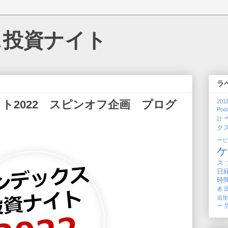
ス投資ナイト
ラ
ト2022 スピンオフ企画 プログ
201
Pod
計
ク
ー
ス
日
時
者
追
ー