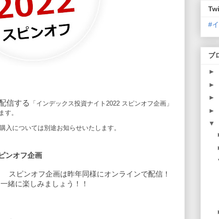
Twi
#
ブ
►
►
►
配信する
「インデックス投資ナイト
2022 スピンオフ企画
」
►
ます。
▼
ト購入については別途お知らせいたします。
スピンオフ企画
イト　スピンオフ企画は昨年同様にオンラインで配信！
を一緒に楽しみましょう！！