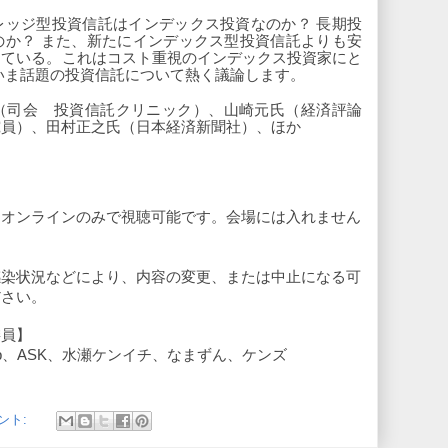
レッジ型投資信託はインデックス投資なのか？ 長期投
のか？ また、新たにインデックス型投資信託よりも安
している。これはコスト重視のインデックス投資家にと
いま話題の投資信託について熱く議論します。
（司会　投資信託クリニック）、山崎元氏（経済評論
究員）、田村正之氏（日本経済新聞社）、ほか
、オンラインのみで視聴可能です。会場には入れません
。
感染状況などにより、内容の変更、または中止になる可
ださい。
委員】
b、ASK、水瀬ケンイチ、なまずん、ケンズ
ント: