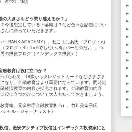
0
終了
21
：15頃
►
►
動の大きさをどう乗り越えるか？」
►
は？今後想定している下落幅は？など色々な話題につい
►
皆さんに語っていただきます。
►
be：BANK ACADEMY）、ねこまにあ氏（ブログ：ね
►
（ブログ：4＋4＝6でもない｡8はパーなのだ｡）、つ
►
た男の投資ブログ（インデックス投資））
►
►
金融教育は役に立つか？
►
き下げられて、18歳からクレジットカードなどさまざま
うになり、金融教育はより重要になっています。同時期
►
金融経済教育の内容が拡充されます。金融教育の内容
►
うに役に立つのかについて大人も知っておきましょう。
►
融教育家、元金融庁金融教育担当）、竹川美奈子氏
►
ァイナンシャル・ジャーナリスト）
ジ投信、激安アクティブ投信はインデックス投資家にと